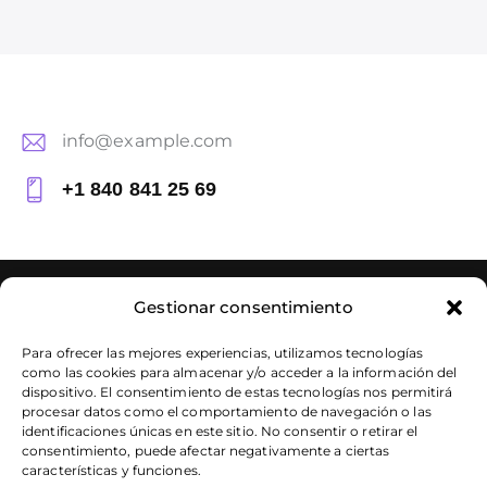
info@example.com
E-
+1 840 841 25 69
m
P
ail
h
:
o
Gestionar consentimiento
n
e:
Para ofrecer las mejores experiencias, utilizamos tecnologías
como las cookies para almacenar y/o acceder a la información del
dispositivo. El consentimiento de estas tecnologías nos permitirá
procesar datos como el comportamiento de navegación o las
Dirección
identificaciones únicas en este sitio. No consentir o retirar el
consentimiento, puede afectar negativamente a ciertas
Alicante Centro — Edificio IMEP – Esatur
características y funciones.