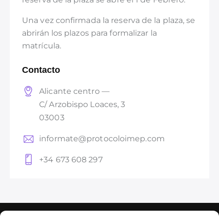
Una vez confirmada la reserva de la plaza, se
abrirán los plazos para formalizar la
matrícula.
Contacto
Alicante centro —
C/ Arzobispo Loaces, 3
03003
informate@protocoloimep.com
+34 673 608 297