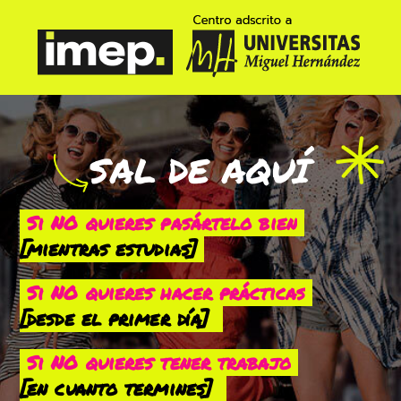
SAL DE AQUÍ
Si NO quieres pasártelo bien
[mientras estudias]
Si NO quieres hacer prácticas
[desde el primer día]
Si NO quieres tener trabajo
[en cuanto termines]