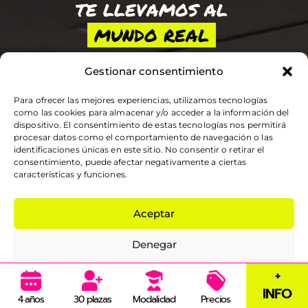
TE LLEVAMOS AL
MUNDO REAL
Gestionar consentimiento
Para ofrecer las mejores experiencias, utilizamos tecnologías
como las cookies para almacenar y/o acceder a la información del
dispositivo. El consentimiento de estas tecnologías nos permitirá
procesar datos como el comportamiento de navegación o las
identificaciones únicas en este sitio. No consentir o retirar el
consentimiento, puede afectar negativamente a ciertas
PROFESORES PROFESIONALES
características y funciones.
Muchos de nuestros profesores son
Aceptar
profesionales en activo del sector de los
eventos y el protocolo. Trabajan en
ESATUR
o tienen sus propias empresas.
Denegar
+
Ver preferencias
INFO
4
años
3
0 plazas
Modalidad
Precios