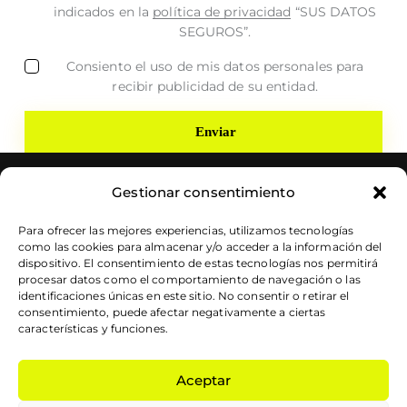
indicados en la
política de privacidad
“SUS DATOS
SEGUROS”.
Consiento el uso de mis datos personales para
recibir publicidad de su entidad.
Gestionar consentimiento
Para ofrecer las mejores experiencias, utilizamos tecnologías
como las cookies para almacenar y/o acceder a la información del
dispositivo. El consentimiento de estas tecnologías nos permitirá
procesar datos como el comportamiento de navegación o las
Dirección
identificaciones únicas en este sitio. No consentir o retirar el
consentimiento, puede afectar negativamente a ciertas
Alicante Centro — Edificio IMEP – Esatur
características y funciones.
C/ Arzobispo Loaces, 3 – 03003
Aceptar
informate@protocoloimep.com